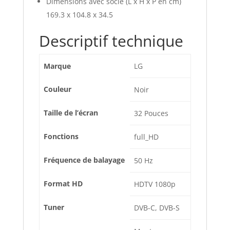
Dimensions avec socle (L x H x P en cm)
169.3 x 104.8 x 34.5
Descriptif technique
Marque
‎LG
Couleur
‎Noir
Taille de l’écran
‎32 Pouces
Fonctions
‎full_HD
Fréquence de balayage
‎50 Hz
Format HD
‎HDTV 1080p
Tuner
‎DVB-C, DVB-S