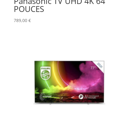
Panasonic TV UHD 4K 64
POUCES
789,00
€