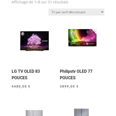
Trié
Affichage de 1–8 sur 51 résultats
par
prix
décroissant
LG TV OLED 83
Philipstv OLED 77
POUCES
POUCES
4480,00
€
3899,00
€