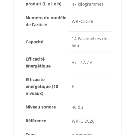
produit (L x l x h)
47 kilogrammes
Numéro du modèle
‎WRFC3C26
de l’article
‎14 Paramètres de
Capacité
lieu
Efficacité
‎A++ / A / A
énergétique
Efficacité
énergétique (10
‎E
niveaux)
Niveau sonore
‎46 dB
Référence
‎WRFC 3C26
Type
‎Autonome