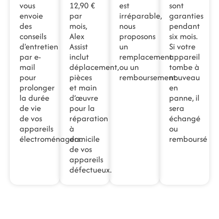
vous
12,90 €
est
sont
envoie
par
irréparable,
garanties
des
mois,
nous
pendant
conseils
Alex
proposons
six mois.
d'entretien
Assist
un
Si votre
par e-
inclut
remplacement
appareil
mail
déplacement,
ou un
tombe à
pour
pièces
remboursement.
nouveau
prolonger
et main
en
la durée
d’œuvre
panne, il
de vie
pour la
sera
de vos
réparation
échangé
appareils
à
ou
électroménagers.
domicile
remboursé
de vos
appareils
défectueux.