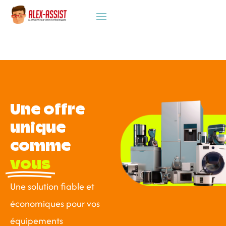
Une offre
unique
comme
vous
Une solution fiable et
économiques pour vos
équipements