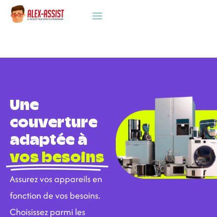
Une
couverture
adaptée à
vos besoins
Assurez vos appareils en
fonction de vos besoins.
Choisissez parmi les