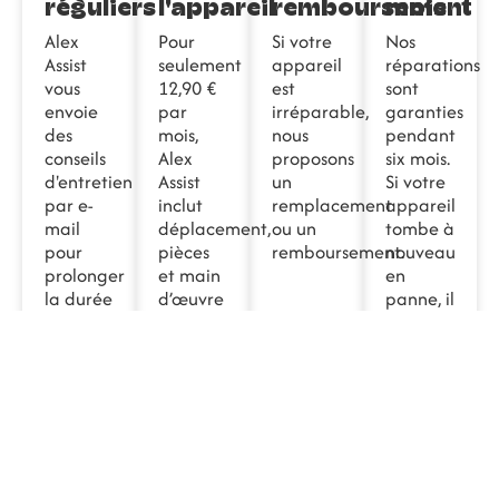
réguliers
l'appareil
remboursement
mois
Alex
Pour
Si votre
Nos
Assist
seulement
appareil
réparations
vous
12,90 €
est
sont
envoie
par
irréparable,
garanties
des
mois,
nous
pendant
conseils
Alex
proposons
six mois.
d'entretien
Assist
un
Si votre
par e-
inclut
remplacement
appareil
mail
déplacement,
ou un
tombe à
pour
pièces
remboursement.
nouveau
prolonger
et main
en
la durée
d’œuvre
panne, il
de vie
pour la
sera
de vos
réparation
échangé
appareils
à
ou
électroménagers.
domicile
remboursé
de vos
appareils
défectueux.